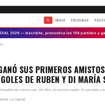
INICIO
POLICIALES
POLIT
AL 2026 — Inscribite, pronostica los 104 partidos y g
es
GANÓ SUS PRIMEROS AMISTOS
 GOLES DE RUBEN Y DI MARÍA 
eriodista de cronica roja. Sin filtro, sin termino medio. El mas leido y e
uente: La Capital