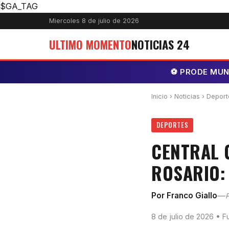
$GA_TAG
Miercoles 8 de julio de 2026
ULTIMO MOMENTO
NOTICIAS 24
⚽ PRODE MUNDI
Inicio
›
Noticias
› Deport
DEPORTES
CENTRAL 
ROSARIO:
—
Por Franco Giallo
P
8 de julio de 2026 • F