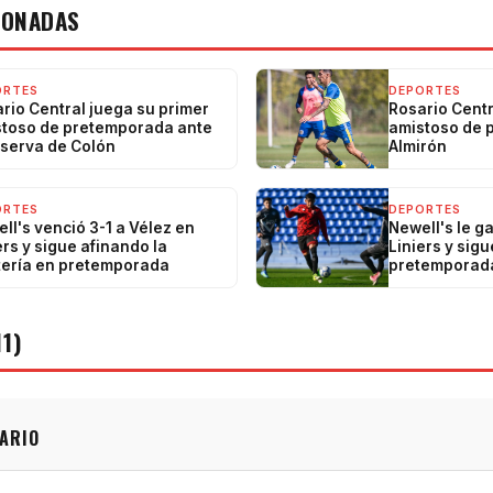
IONADAS
ORTES
DEPORTES
rio Central juega su primer
Rosario Centr
toso de pretemporada ante
amistoso de 
eserva de Colón
Almirón
ORTES
DEPORTES
ll's venció 3-1 a Vélez en
Newell's le g
ers y sigue afinando la
Liniers y sig
ería en pretemporada
pretemporad
1)
ARIO