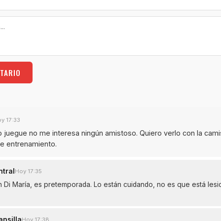
TARIO
y 17:33
o juegue no me interesa ningún amistoso. Quiero verlo con la cami
de entrenamiento.
tral
Hoy 17:35
n Di María, es pretemporada. Lo están cuidando, no es que está les
nsilla
Hoy 17:38