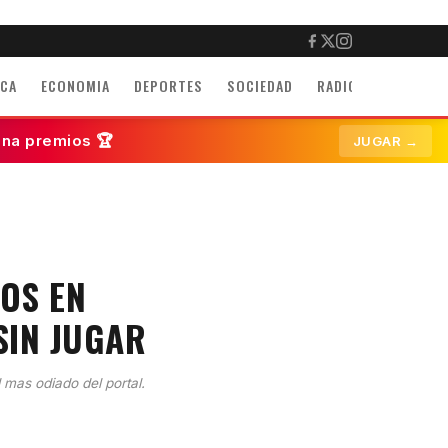
ICA
ECONOMIA
DEPORTES
SOCIEDAD
RADIO
INMUEBLE
ana premios 🏆
JUGAR →
OS EN
SIN JUGAR
l mas odiado del portal.