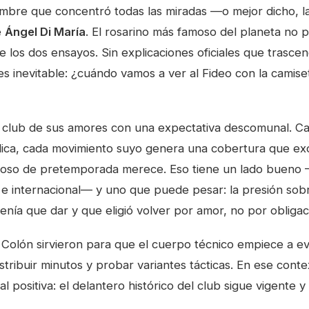
mbre que concentró todas las miradas —o mejor dicho, l
e
Ángel Di María
. El rosarino más famoso del planeta no 
 los dos ensayos. Sin explicaciones oficiales que trascen
 es inevitable: ¿cuándo vamos a ver al Fideo con la camis
l club de sus amores con una expectativa descomunal. C
lica, cada movimiento suyo genera una cobertura que ex
toso de pretemporada merece. Eso tiene un lado bueno —
al e internacional— y uno que puede pesar: la presión so
tenía que dar y que eligió volver por amor, no por obligac
 Colón sirvieron para que el cuerpo técnico empiece a ev
distribuir minutos y probar variantes tácticas. En ese conte
l positiva: el delantero histórico del club sigue vigente 