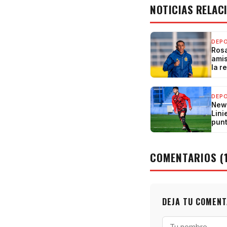
NOTICIAS RELAC
DEP
Rosa
amis
la r
DEP
Newe
Lini
punt
COMENTARIOS (1
DEJA TU COMENT