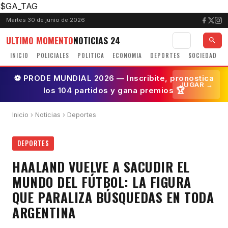
$GA_TAG
Martes 30 de junio de 2026
ULTIMO MOMENTO
NOTICIAS 24
INICIO
POLICIALES
POLITICA
ECONOMIA
DEPORTES
SOCIEDAD
⚽ PRODE MUNDIAL 2026 — Inscribite, pronostica
JUGAR →
los 104 partidos y gana premios 🏆
Inicio
›
Noticias
› Deportes
DEPORTES
HAALAND VUELVE A SACUDIR EL
MUNDO DEL FÚTBOL: LA FIGURA
QUE PARALIZA BÚSQUEDAS EN TODA
ARGENTINA