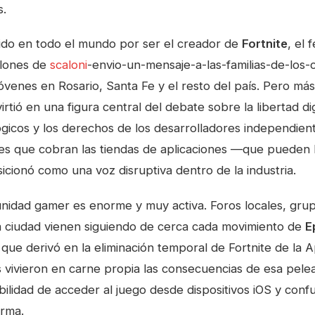
s.
do en todo el mundo por ser el creador de
Fortnite
, el
llones de
scaloni
-envio-un-mensaje-a-las-familias-de-los-c
óvenes en Rosario, Santa Fe y el resto del país. Pero más 
tió en una figura central del debate sobre la libertad digi
gicos y los derechos de los desarrolladores independien
nes que cobran las tiendas de aplicaciones —que pueden 
cionó como una voz disruptiva dentro de la industria.
unidad gamer es enorme y muy activa. Foros locales, gru
la ciudad vienen siguiendo de cerca cada movimiento de
E
 que derivó en la eliminación temporal de Fortnite de la
 vivieron en carne propia las consecuencias de esa pelea
ilidad de acceder al juego desde dispositivos iOS y conf
orma.