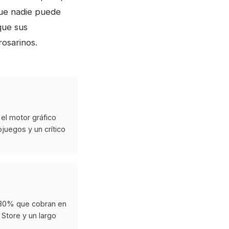
que nadie puede
que sus
rosarinos.
el motor gráfico
ojuegos y un crítico
 30% que cobran en
 Store y un largo