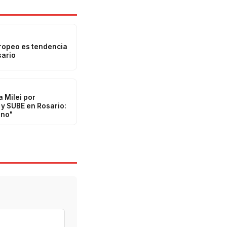
uropeo es tendencia
sario
a Milei por
y SUBE en Rosario:
ino"