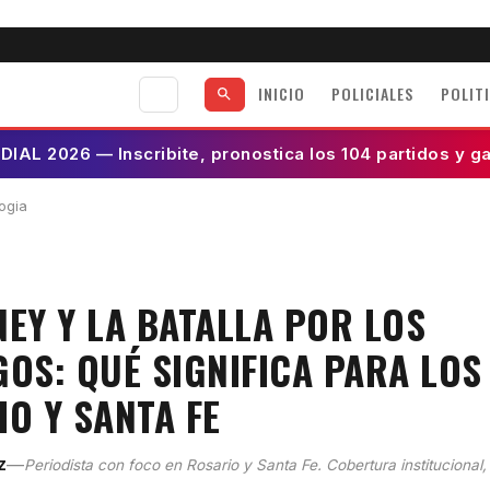
INICIO
POLICIALES
POLIT
AL 2026 — Inscribite, pronostica los 104 partidos y g
ogia
NEY Y LA BATALLA POR LOS
GOS: QUÉ SIGNIFICA PARA LO
O Y SANTA FE
—
z
Periodista con foco en Rosario y Santa Fe. Cobertura institucional,