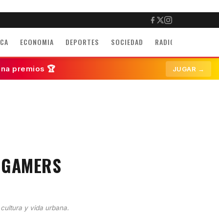
ICA
ECONOMIA
DEPORTES
SOCIEDAD
RADIO
INMUEBLE
ana premios 🏆
JUGAR →
S GAMERS
 cultura y vida urbana.