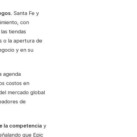
uegos
. Santa Fe y
imiento, con
las tiendas
s o la apertura de
egocio y en su
a agenda
los costos en
 del mercado global
readores de
e la competencia
y
señalando que Epic