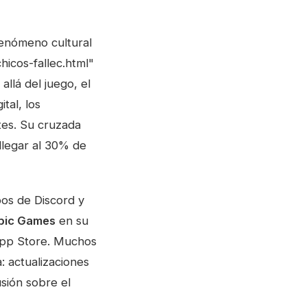
 fenómeno cultural
hicos-fallec.html"
allá del juego, el
tal, los
tes. Su cruzada
llegar al 30% de
pos de Discord y
pic Games
en su
 App Store. Muchos
: actualizaciones
usión sobre el