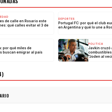
IONADAS
IEDAD
DEPORTES
es de calle en Rosario este
Portugal FC: por qué el club e
nes: qué calles evitar el 3 de
en Argentina y qué lo une a Ro
POLITICA
: por qué miles de
Javkin cruzó 
s buscan emigrar al país
combustibles 
"Joden al vec
4)
ARIO