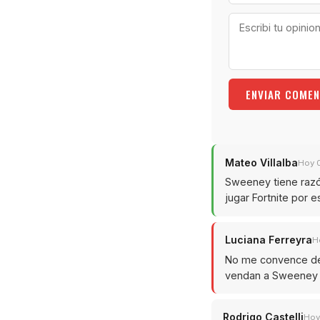
ENVIAR COMEN
Mateo Villalba
Hoy 
Sweeney tiene razó
jugar Fortnite por 
Luciana Ferreyra
H
No me convence del
vendan a Sweeney c
Rodrigo Castelli
Hoy