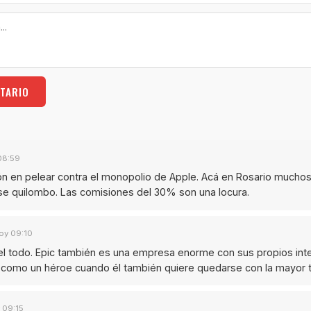
TARIO
08:59
n en pelear contra el monopolio de Apple. Acá en Rosario muchos
ese quilombo. Las comisiones del 30% son una locura.
oy 09:10
 todo. Epic también es una empresa enorme con sus propios int
omo un héroe cuando él también quiere quedarse con la mayor t
 09:15