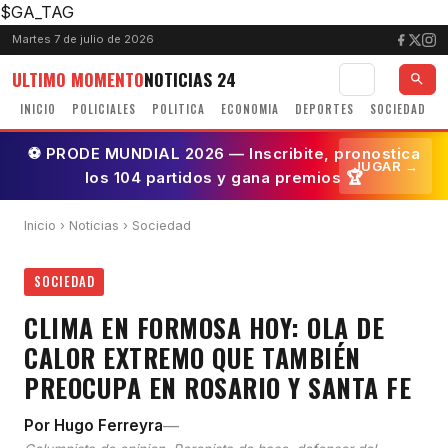
$GA_TAG
Martes 7 de julio de 2026
ULTIMO MOMENTO
NOTICIAS 24
INICIO
POLICIALES
POLITICA
ECONOMIA
DEPORTES
SOCIEDAD
⚽ PRODE MUNDIAL 2026 — Inscribite, pronostica
JUGAR →
los 104 partidos y gana premios 🏆
Inicio
›
Noticias
› Sociedad
SOCIEDAD
CLIMA EN FORMOSA HOY: OLA DE
CALOR EXTREMO QUE TAMBIÉN
PREOCUPA EN ROSARIO Y SANTA FE
—
Por Hugo Ferreyra