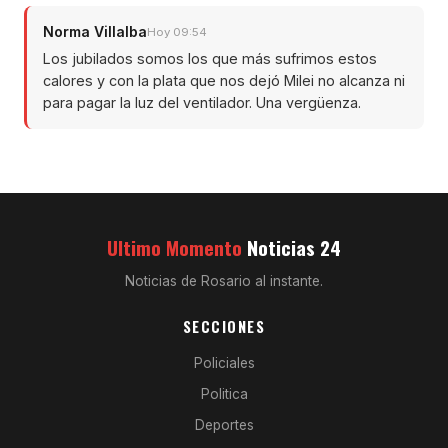
Norma Villalba
Hoy 09:54
Los jubilados somos los que más sufrimos estos
calores y con la plata que nos dejó Milei no alcanza ni
para pagar la luz del ventilador. Una vergüenza.
Ultimo Momento
Noticias 24
Noticias de Rosario al instante.
SECCIONES
Policiales
Politica
Deportes