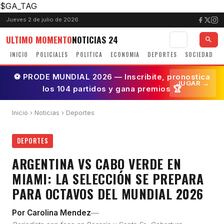
$GA_TAG
Jueves 2 de julio de 2026
ULTIMO MOMENTO
NOTICIAS 24
INICIO
POLICIALES
POLITICA
ECONOMIA
DEPORTES
SOCIEDAD
⚽ PRODE MUNDIAL 2026 — Inscribite, pronostica
JUGAR →
los 104 partidos y gana premios 🏆
Inicio
›
Noticias
› Deportes
DEPORTES
ARGENTINA VS CABO VERDE EN
MIAMI: LA SELECCIÓN SE PREPARA
PARA OCTAVOS DEL MUNDIAL 2026
—
Por Carolina Mendez