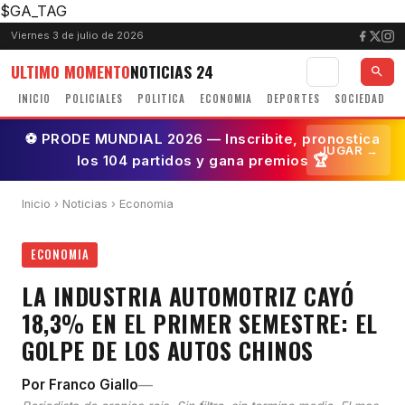
$GA_TAG
Viernes 3 de julio de 2026
ULTIMO MOMENTO
NOTICIAS 24
INICIO
POLICIALES
POLITICA
ECONOMIA
DEPORTES
SOCIEDAD
⚽ PRODE MUNDIAL 2026 — Inscribite, pronostica
JUGAR →
los 104 partidos y gana premios 🏆
Inicio
›
Noticias
› Economia
ECONOMIA
LA INDUSTRIA AUTOMOTRIZ CAYÓ
18,3% EN EL PRIMER SEMESTRE: EL
GOLPE DE LOS AUTOS CHINOS
—
Por Franco Giallo