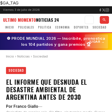
$GA_TAG
Viernes 3 de julio de 2026
ULTIMO MOMENTO
NOTICIAS 24
INICIO
POLICIALES
POLITICA
ECONOMIA
DEPORTES
SOCIEDAD
⚽ PRODE MUNDIAL 2026 — Inscribite, pronostica
JUGAR →
los 104 partidos y gana premios 🏆
Inicio
›
Noticias
› Sociedad
SOCIEDAD
EL INFORME QUE DESNUDA EL
DESASTRE AMBIENTAL DE
ARGENTINA ANTES DE 2030
—
Por Franco Giallo