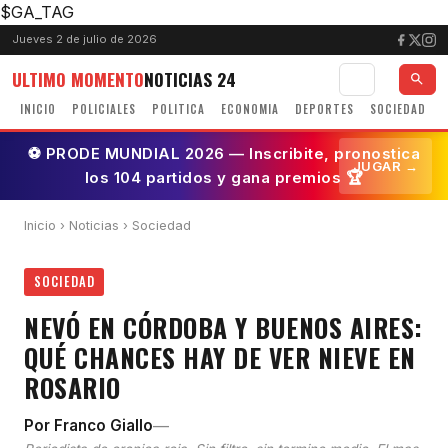
$GA_TAG
Jueves 2 de julio de 2026
ULTIMO MOMENTO
NOTICIAS 24
INICIO
POLICIALES
POLITICA
ECONOMIA
DEPORTES
SOCIEDAD
⚽ PRODE MUNDIAL 2026 — Inscribite, pronostica
JUGAR →
los 104 partidos y gana premios 🏆
Inicio
›
Noticias
› Sociedad
SOCIEDAD
NEVÓ EN CÓRDOBA Y BUENOS AIRES:
QUÉ CHANCES HAY DE VER NIEVE EN
ROSARIO
—
Por Franco Giallo