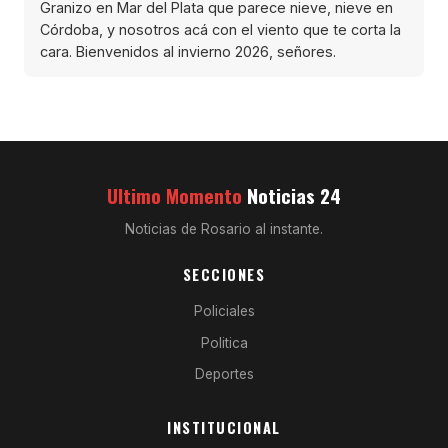
Granizo en Mar del Plata que parece nieve, nieve en
Córdoba, y nosotros acá con el viento que te corta la
cara. Bienvenidos al invierno 2026, señores.
Ultimo Momento
Noticias 24
Noticias de Rosario al instante.
SECCIONES
Policiales
Politica
Deportes
INSTITUCIONAL