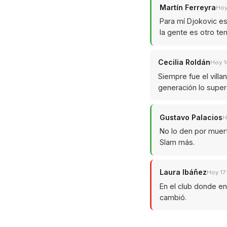
Martín Ferreyra
Hoy
Para mí Djokovic es
la gente es otro te
Cecilia Roldán
Hoy 1
Siempre fue el villa
generación lo super
Gustavo Palacios
H
No lo den por muert
Slam más.
Laura Ibáñez
Hoy 17
En el club donde en
cambió.