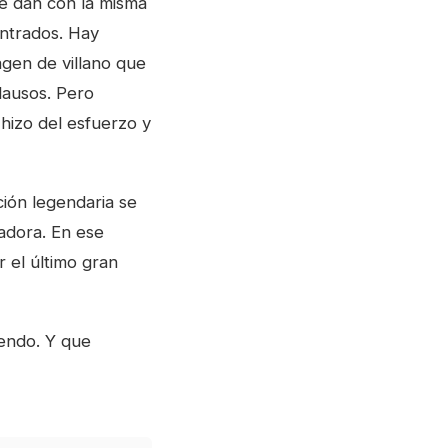
se dan con la misma
ontrados. Hay
agen de villano que
lausos. Pero
hizo del esfuerzo y
ión legendaria se
adora. En ese
 el último gran
iendo. Y que