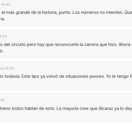
 16:42
 el más grande de la historia, punto. Los números no mienten. Que
ma.
6:54
no del circuito pero hay que reconocerle la carrera que hizo. Ahora
ó.
oy 16:58
o todavía. Este tipo ya volvió de situaciones peores. Yo le tengo 
:18
treno todos hablan de esto. La mayoría cree que Alcaraz ya lo dejó 