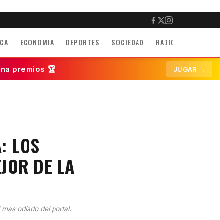
ICA
ECONOMIA
DEPORTES
SOCIEDAD
RADIO
INMUEBLE
ana premios 🏆
JUGAR →
: LOS
EJOR DE LA
l mas odiado del portal.