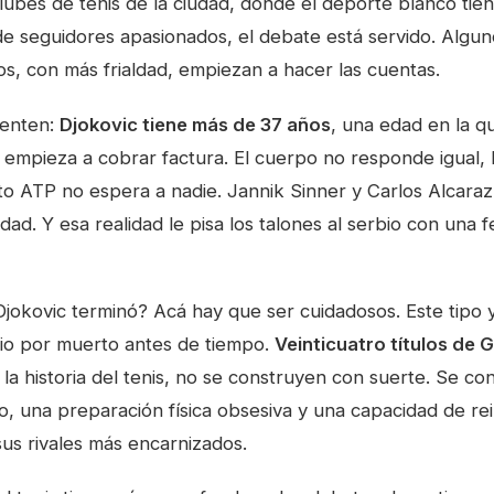
lubes de tenis de la ciudad, donde el deporte blanco tien
de seguidores apasionados, el debate está servido. Algun
s, con más frialdad, empiezan a hacer las cuentas.
ienten:
Djokovic tiene más de 37 años
, una edad en la qu
e empieza a cobrar factura. El cuerpo no responde igual, l
uito ATP no espera a nadie. Jannik Sinner y Carlos Alcara
dad. Y esa realidad le pisa los talones al serbio con una
Djokovic terminó? Acá hay que ser cuidadosos. Este tipo 
 dio por muerto antes de tiempo.
Veinticuatro títulos de 
la historia del tenis, no se construyen con suerte. Se c
o, una preparación física obsesiva y una capacidad de re
us rivales más encarnizados.