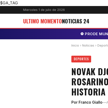
$GA_TAG
Miercoles 1 de julio de 2026
ULTIMO MOMENTO
NOTICIAS 24
⚽ PRODE MUNDI
Inicio
›
Noticias
› Deport
DEPORTES
NOVAK DJO
ROSARINOS
HISTORIA
—
Por Franco Giallo
P