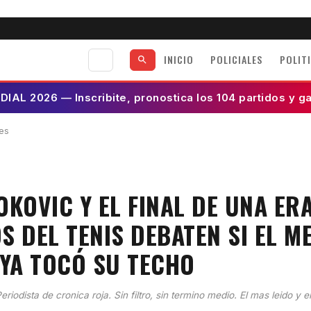
INICIO
POLICIALES
POLIT
AL 2026 — Inscribite, pronostica los 104 partidos y g
es
KOVIC Y EL FINAL DE UNA ERA
 DEL TENIS DEBATEN SI EL M
 YA TOCÓ SU TECHO
eriodista de cronica roja. Sin filtro, sin termino medio. El mas leido y e