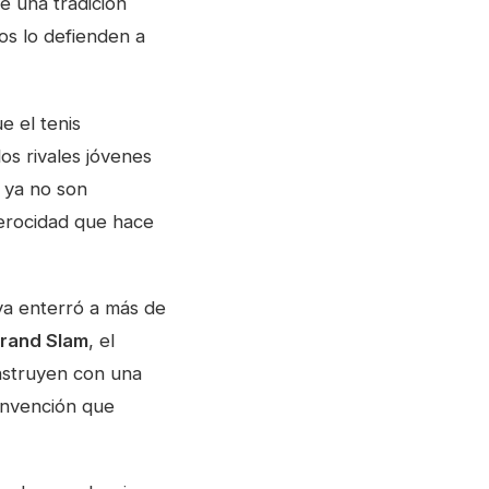
e una tradición
os lo defienden a
e el tenis
os rivales jóvenes
z ya no son
 ferocidad que hace
ya enterró a más de
Grand Slam
, el
onstruyen con una
invención que