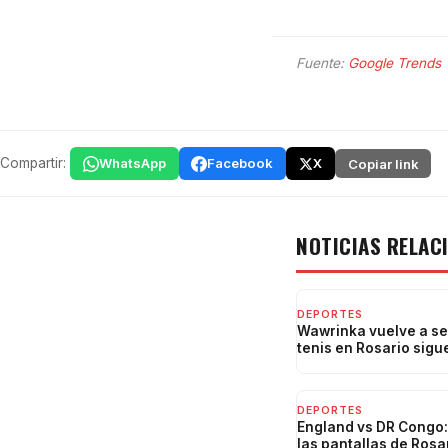
Fuente:
Google Trends
Compartir:
WhatsApp
Facebook
X
Copiar link
NOTICIAS RELAC
DEPORTES
Wawrinka vuelve a ser
tenis en Rosario sigu
DEPORTES
England vs DR Congo: 
las pantallas de Rosa