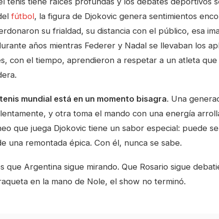
l tenis tiene raíces profundas y los debates deportivos 
del
fútbol
, la figura de Djokovic genera sentimientos enc
rdonaron su frialdad, su distancia con el público, esa im
durante años mientras Federer y Nadal se llevaban los ap
, con el tiempo, aprendieron a respetar a un atleta que 
dera.
 tenis mundial está en un momento bisagra
. Una generac
 lentamente, y otra toma el mando con una energía arroll
eo que juega Djokovic tiene un sabor especial: puede ser
o de una remontada épica. Con él, nunca se sabe.
es que Argentina sigue mirando. Que Rosario sigue debat
raqueta en la mano de Nole, el show no terminó.