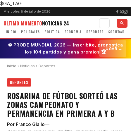
$GA_TAG
Miercoles 8 de julio de 2026
ULTIMO MOMENTO
NOTICIAS 24
INICIO
POLICIALES
POLITICA
ECONOMIA
DEPORTES
SOCIEDAD
⚽ PRODE MUNDIAL 2026 — Inscribite, pronostica
JUGAR →
los 104 partidos y gana premios 🏆
Inicio
›
Noticias
› Deportes
DEPORTES
ROSARINA DE FÚTBOL SORTEÓ LAS
ZONAS CAMPEONATO Y
PERMANENCIA EN PRIMERA A Y B
—
Por Franco Giallo