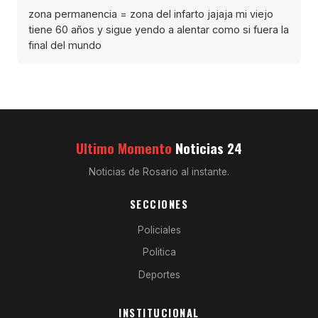
zona permanencia = zona del infarto jajaja mi viejo
tiene 60 años y sigue yendo a alentar como si fuera la
final del mundo
Ultimo Momento
Noticias 24
Noticias de Rosario al instante.
SECCIONES
Policiales
Politica
Deportes
INSTITUCIONAL