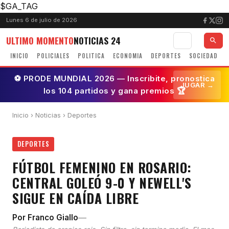
$GA_TAG
Lunes 6 de julio de 2026
ULTIMO MOMENTO
NOTICIAS 24
INICIO
POLICIALES
POLITICA
ECONOMIA
DEPORTES
SOCIEDAD
⚽ PRODE MUNDIAL 2026 — Inscribite, pronostica
JUGAR →
los 104 partidos y gana premios 🏆
Inicio
›
Noticias
› Deportes
DEPORTES
FÚTBOL FEMENINO EN ROSARIO:
CENTRAL GOLEÓ 9-0 Y NEWELL'S
SIGUE EN CAÍDA LIBRE
—
Por Franco Giallo