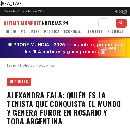
$GA_TAG
Sabado 4 de julio de 2026
ULTIMO MOMENTO
NOTICIAS 24
INICIO
POLICIALES
POLITICA
ECONOMIA
DEPORTES
SOCIEDAD
⚽ PRODE MUNDIAL 2026 — Inscribite, pronostica
JUGAR →
los 104 partidos y gana premios 🏆
Inicio
›
Noticias
› Deportes
DEPORTES
ALEXANDRA EALA: QUIÉN ES LA
TENISTA QUE CONQUISTA EL MUNDO
Y GENERA FUROR EN ROSARIO Y
TODA ARGENTINA