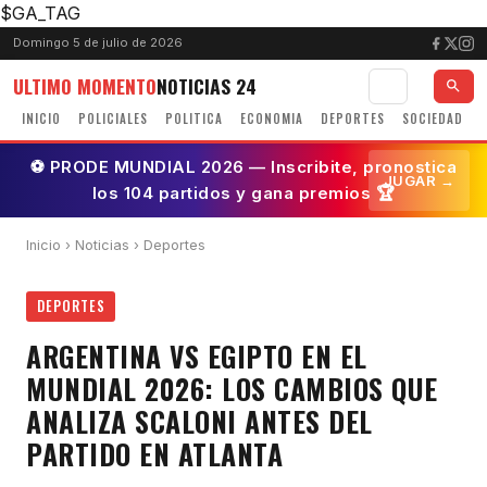
$GA_TAG
Domingo 5 de julio de 2026
ULTIMO MOMENTO
NOTICIAS 24
INICIO
POLICIALES
POLITICA
ECONOMIA
DEPORTES
SOCIEDAD
⚽ PRODE MUNDIAL 2026 — Inscribite, pronostica
JUGAR →
los 104 partidos y gana premios 🏆
Inicio
›
Noticias
› Deportes
DEPORTES
ARGENTINA VS EGIPTO EN EL
MUNDIAL 2026: LOS CAMBIOS QUE
ANALIZA SCALONI ANTES DEL
PARTIDO EN ATLANTA