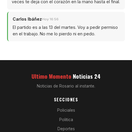
veces te deja con el corazón en la mano hasta el final.
Carlos Ibáñez
Hoy 16:56
El partido es a las 13 del martes. Voy a pedir permiso
en el trabajo. No me lo pierdo ni en pedo.
Ultimo Momento
Noticias 24
Noticias de Rosario al instante.
SECCIONES
Policiales
Politica
Deportes