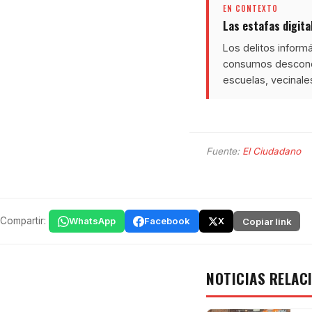
EN CONTEXTO
Las estafas digital
Los delitos informá
consumos desconoci
escuelas, vecinale
Fuente:
El Ciudadano
Compartir:
WhatsApp
Facebook
X
Copiar link
NOTICIAS RELAC