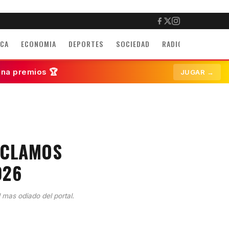
ICA
ECONOMIA
DEPORTES
SOCIEDAD
RADIO
INMUEBLE
ana premios 🏆
JUGAR →
RECLAMOS
026
l mas odiado del portal.