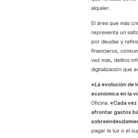
alquiler.
El área que más cre
representa un salt
por deudas y refina
financieros, consu
vez más, delitos i
digitalización que 
«La evolución de l
económica en la vi
Oficina.
«Cada vez 
afrontar gastos bá
sobreendeudamie
pagar la luz o el s