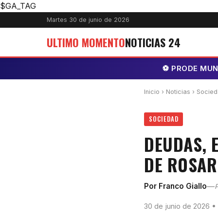
$GA_TAG
Martes 30 de junio de 2026
ULTIMO MOMENTO
NOTICIAS 24
⚽ PRODE MUNDI
Inicio
›
Noticias
› Socie
SOCIEDAD
DEUDAS, 
DE ROSAR
—
Por Franco Giallo
P
30 de junio de 2026 •