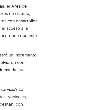
as
, el Área de
eres en disputa,
ctos con desarrollos
 el acceso a la
 sorprende que este
stró un incremento
solvieron con
a demanda aún
servicio? La
des, vecinales,
cesitan, con