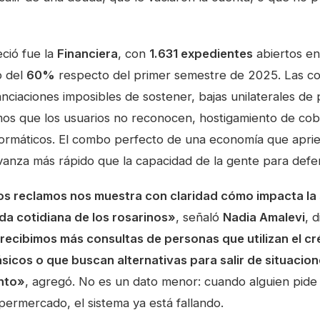
ció fue la
Financiera
, con
1.631 expedientes
abiertos en
o del
60%
respecto del primer semestre de 2025. Las co
nciaciones imposibles de sostener, bajas unilaterales de
mos que los usuarios no reconocen, hostigamiento de cob
nformáticos. El combo perfecto de una economía que aprie
avanza más rápido que la capacidad de la gente para defe
os reclamos nos muestra con claridad cómo impacta la 
da cotidiana de los rosarinos»
, señaló
Nadia Amalevi
, 
recibimos más consultas de personas que utilizan el cr
sicos o que buscan alternativas para salir de situacio
nto»
, agregó. No es un dato menor: cuando alguien pid
upermercado, el sistema ya está fallando.