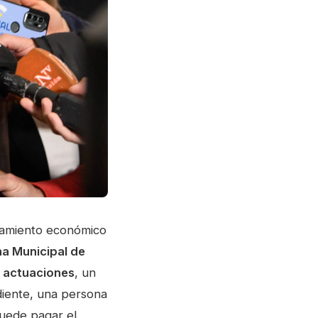
otamiento económico
na Municipal de
 actuaciones
, un
diente, una persona
puede pagar el