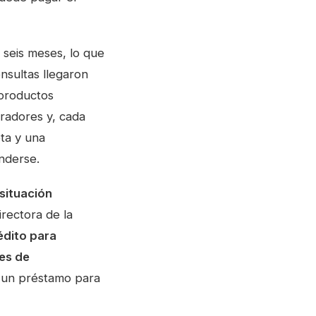
 seis meses, lo que
nsultas llegaron
 productos
radores y, cada
ta y una
nderse.
situación
directora de la
édito para
nes de
e un préstamo para