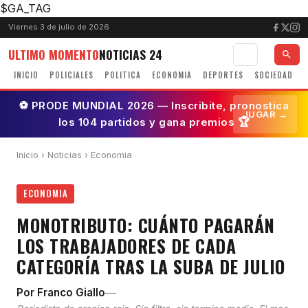
$GA_TAG
Viernes 3 de julio de 2026
ULTIMO MOMENTO
NOTICIAS 24
INICIO
POLICIALES
POLITICA
ECONOMIA
DEPORTES
SOCIEDAD
⚽ PRODE MUNDIAL 2026 — Inscribite, pronostica
JUGAR →
los 104 partidos y gana premios 🏆
Inicio
›
Noticias
› Economia
ECONOMIA
MONOTRIBUTO: CUÁNTO PAGARÁN
LOS TRABAJADORES DE CADA
CATEGORÍA TRAS LA SUBA DE JULIO
—
Por Franco Giallo