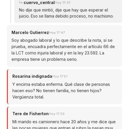
cuervo_central
Hoy 17:41
No dije que mintió, dije que hay que esperar el
juicio. Eso se llama debido proceso, no machismo.
Marcelo Gutierrez
Hoy 17:47
Soy abogado laboral y lo que describe la nota, si se
prueba, encuadra perfectamente en el artículo 66 de
la LCT como injuria laboral y en la ley 23.592. La
empresa tiene un problema serio.
Rosarina indignada
Hoy 17:51
Y encima estaba enferma. Qué clase de personas
hacen eso? No tienen familia, no tienen hijos?
Vergüenza total.
Tere de Fisherton
Hoy 17:53
Mi marido es camionero hace 20 años y me dice que
las pocas mujeres que entran al rubro la pasan muy