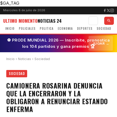
$GA_TAG
Miercoles 8 de julio de 2026
ULTIMO MOMENTO
NOTICIAS 24
INICIO
POLICIALES
POLITICA
ECONOMIA
DEPORTES
SOCIEDAD
⚽ PRODE MUNDIAL 2026 — Inscribite, pronostica
JUGAR →
los 104 partidos y gana premios 🏆
Inicio
›
Noticias
› Sociedad
SOCIEDAD
CAMIONERA ROSARINA DENUNCIA
QUE LA ENCERRARON Y LA
OBLIGARON A RENUNCIAR ESTANDO
ENFERMA