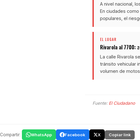
A nivel nacional, l
En ciudades como 
populares, el riesg
EL LUGAR
Rivarola al 7700: 
La calle Rivarola s
tránsito vehicular 
volumen de motos y
Fuente:
El Ciudadano
Compartir:
WhatsApp
Facebook
X
Copiar link