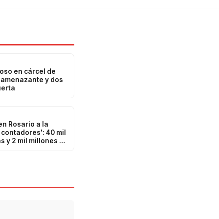
oso en cárcel de
a amenazante y dos
uerta
n Rosario a la
 contadores': 40 mil
s y 2 mil millones en