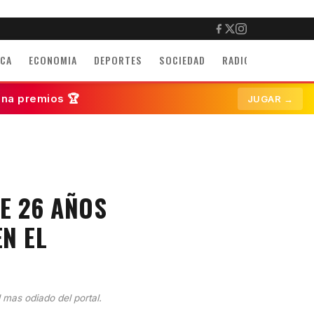
ICA
ECONOMIA
DEPORTES
SOCIEDAD
RADIO
INMUEBLE
ana premios 🏆
JUGAR →
E 26 AÑOS
N EL
l mas odiado del portal.