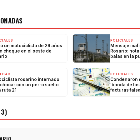
IONADAS
CIALES
POLICIALES
ó un motociclista de 26 años
Mensaje mafi
n choque en el oeste de
Rosario: not
rio
balas en la p
IEDAD
POLICIALES
ciclista rosarino internado
Condenaron e
 chocar con un perro suelto
'banda de los
a ruta 21
facturas falsa
IVA
13)
ARIO