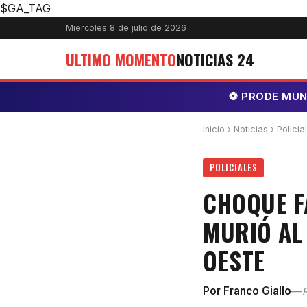
$GA_TAG
Miercoles 8 de julio de 2026
ULTIMO MOMENTO
NOTICIAS 24
⚽ PRODE MUNDI
Inicio
›
Noticias
› Policia
POLICIALES
CHOQUE F
MURIÓ AL
OESTE
—
Por Franco Giallo
P