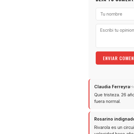
ENVIAR COMEN
Claudia Ferreyra
Ho
Que tristeza. 26 añ
fuera normal.
Rosarino indignad
Rivarola es un circ
velocidad hace año