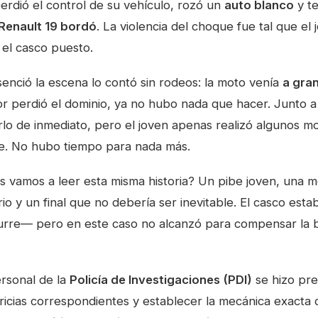
perdió el control de su vehículo, rozó un
auto blanco
y t
Renault 19 bordó
. La violencia del choque fue tal que el j
 el casco puesto.
enció la escena lo contó sin rodeos: la moto venía
a gra
r perdió el dominio, ya no hubo nada que hacer. Junto a
tirlo de inmediato, pero el joven apenas realizó algunos 
e. No hubo tiempo para nada más.
 vamos a leer esta misma historia? Un pibe joven, una mo
io y un final que no debería ser inevitable. El casco es
rre— pero en este caso no alcanzó para compensar la b
ersonal de la
Policía de Investigaciones (PDI)
se hizo pre
ericias correspondientes y establecer la mecánica exacta 