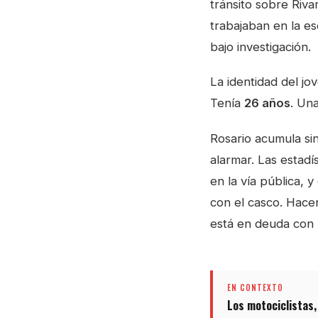
tránsito sobre Riv
trabajaban en la es
bajo investigación.
La identidad del jov
Tenía
26 años
. Un
Rosario acumula si
alarmar. Las estadí
en la vía pública, 
con el casco. Hacen
está en deuda con 
EN CONTEXTO
Los motociclistas,