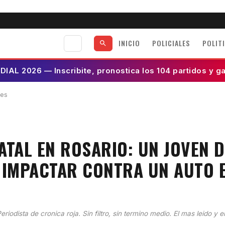
INICIO
POLICIALES
POLIT
AL 2026 — Inscribite, pronostica los 104 partidos y g
les
ATAL EN ROSARIO: UN JOVEN D
 IMPACTAR CONTRA UN AUTO E
eriodista de cronica roja. Sin filtro, sin termino medio. El mas leido y e