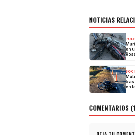
NOTICIAS RELAC
POLI
Muri
en u
Rosa
SOC
Moto
tras
en l
COMENTARIOS (
DEJA TU COMENT