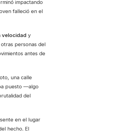
erminó impactando
oven falleció en el
n velocidad
y
 otras personas del
movimientos antes de
to, una calle
taba puesto —algo
rutalidad del
sente en el lugar
del hecho. El