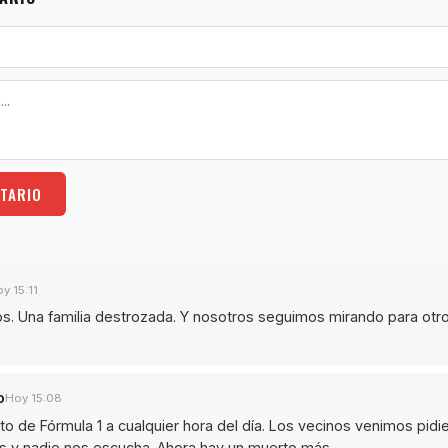
TARIO
y 15:11
os. Una familia destrozada. Y nosotros seguimos mirando para otr
o
Hoy 15:08
uito de Fórmula 1 a cualquier hora del día. Los vecinos venimos pid
s y nadie nos escucha. Ahora hay un muerto más.