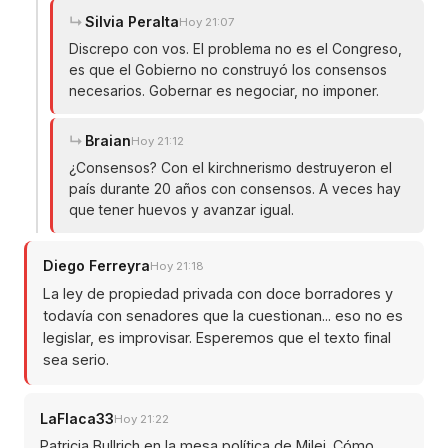
Silvia Peralta
Hoy 21:07
Discrepo con vos. El problema no es el Congreso,
es que el Gobierno no construyó los consensos
necesarios. Gobernar es negociar, no imponer.
Braian
Hoy 21:12
¿Consensos? Con el kirchnerismo destruyeron el
país durante 20 años con consensos. A veces hay
que tener huevos y avanzar igual.
Diego Ferreyra
Hoy 21:18
La ley de propiedad privada con doce borradores y
todavía con senadores que la cuestionan... eso no es
legislar, es improvisar. Esperemos que el texto final
sea serio.
LaFlaca33
Hoy 21:22
Patricia Bullrich en la mesa política de Milei. Cómo