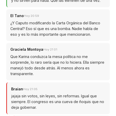
y no sirven para nada. Que las eliminen de una vez.
El Tano
Hoy 20:59
¿Y Caputo modificando la Carta Orgánica del Banco
Central? Eso sí que es una bomba. Nadie habla de
eso y es lo más importante que mencionaron.
Graciela Montoya
Hoy 21:01
Que Karina conduzca la mesa política no me
sorprende, lo raro sería que no lo hiciera. Ella siempre
manejó todo desde atrás. Al menos ahora es
transparente.
Braian
Hoy 21:05
jajaja sin votos, sin leyes, sin reformas. Igual que
siempre. El congreso es una cueva de ñoquis que no
deja gobernar.