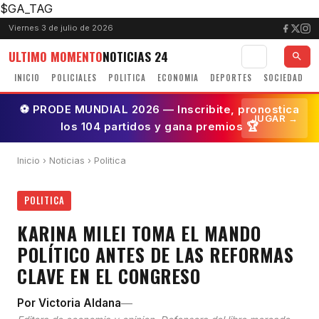
$GA_TAG
Viernes 3 de julio de 2026
ULTIMO MOMENTO
NOTICIAS 24
INICIO
POLICIALES
POLITICA
ECONOMIA
DEPORTES
SOCIEDAD
⚽ PRODE MUNDIAL 2026 — Inscribite, pronostica
JUGAR →
los 104 partidos y gana premios 🏆
Inicio
›
Noticias
› Politica
POLITICA
KARINA MILEI TOMA EL MANDO
POLÍTICO ANTES DE LAS REFORMAS
CLAVE EN EL CONGRESO
—
Por Victoria Aldana