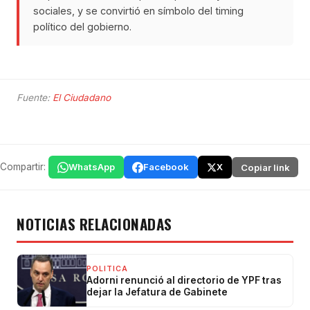
sociales, y se convirtió en símbolo del timing
político del gobierno.
Fuente:
El Ciudadano
Compartir:
WhatsApp
Facebook
X
Copiar link
NOTICIAS RELACIONADAS
POLITICA
Adorni renunció al directorio de YPF tras
dejar la Jefatura de Gabinete