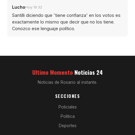
Lucho
Hoy 19:32
Santilli diciendo que 'tiene confianza' en los votos es
exactamente lo mismo que decir que no los tiene.
Conozco ese lenguaje político.
Ultimo Momento
Noticias 24
Noticias de Rosario al instante.
SECCIONES
Policiales
Politica
Deportes