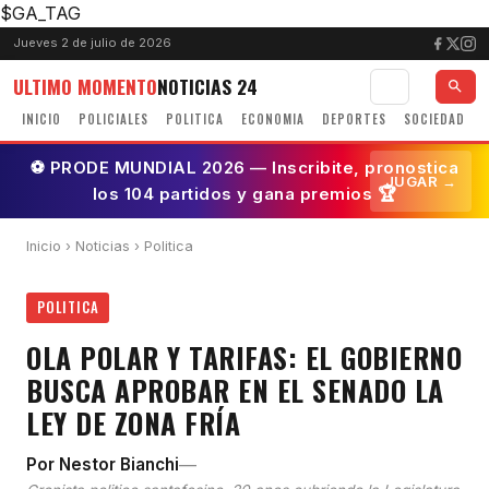
$GA_TAG
Jueves 2 de julio de 2026
ULTIMO MOMENTO
NOTICIAS 24
INICIO
POLICIALES
POLITICA
ECONOMIA
DEPORTES
SOCIEDAD
⚽ PRODE MUNDIAL 2026 — Inscribite, pronostica
JUGAR →
los 104 partidos y gana premios 🏆
Inicio
›
Noticias
› Politica
POLITICA
OLA POLAR Y TARIFAS: EL GOBIERNO
BUSCA APROBAR EN EL SENADO LA
LEY DE ZONA FRÍA
—
Por Nestor Bianchi