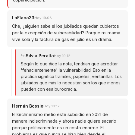
LaFlaca33
Hoy 19:08
Che, ¿alguien sabe si los jubilados quedan cubiertos
por la excepción de vulnerabilidad? Porque mi mamá
vive sola y la factura de gas en julio es un drama.
Silvia Peralta
Hoy 19:12
Según lo que dice la nota, tendrían que acreditar
'fehacientemente' la vulnerabilidad. Eso en la
práctica significa trámites, papeles, ventanillas. Los
jubilados que más lo necesitan son los que menos
pueden con esa burocracia.
Hernán Bossio
Hoy 19:17
El kirchnerismo metió este subsidio en 2021 de
manera indiscriminada y ahora nadie quiere sacarlo
porque políticamente es un costo enorme. El
problema es que nunca se hizo bien desde el