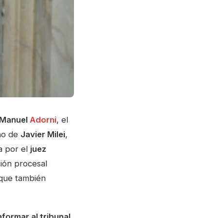
Manuel
Adorni
, el
rno de
Javier Milei
,
a por el
juez
ción procesal
que también
formar al tribunal