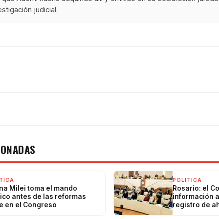
stigación judicial.
IONADAS
TICA
POLITICA
na Milei toma el mando
Rosario: el C
tico antes de las reformas
información a
e en el Congreso
registro de a