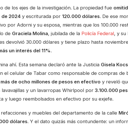
 de los ejes de la investigación. La propiedad fue
omitid
a de 2024
y escriturada por
120.000 dólares
. De ese mo
ivo por Adorni y su esposa, mientras que los 100.000 res
do de
Graciela Molina
, jubilada de la
Policía Federal
, y su 
les devolvió 30.000 dólares y tiene plazo hasta noviembr
ás un interés del 11%
.
rmina ahí. Esta semana declaró ante la Justicia
Gisela Kocs
en el celular de Tabar como responsable de compras de b
ó
más de ocho millones de pesos en efectivo
y reveló qu
n lavavajillas y un lavarropas Whirlpool por
3.100.000 pe
ta y luego reembolsados en efectivo por su exjefe.
 refacciones y muebles del departamento de la calle
Miró
000 dólares
. Y el dato quizás más contundente: un info