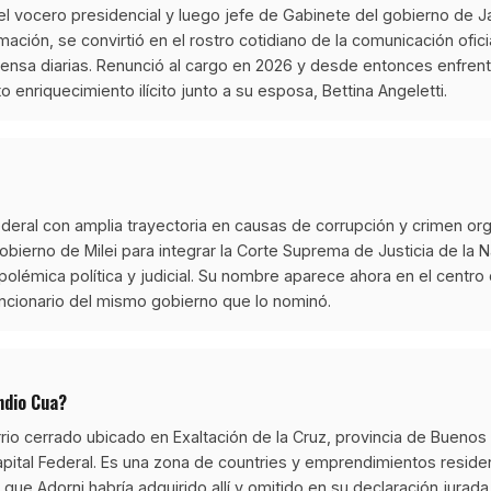
el vocero presidencial y luego jefe de Gabinete del gobierno de Jav
ación, se convirtió en el rostro cotidiano de la comunicación ofici
ensa diarias. Renunció al cargo en 2026 y desde entonces enfrent
to enriquecimiento ilícito junto a su esposa, Bettina Angeletti.
 federal con amplia trayectoria en causas de corrupción y crimen or
obierno de Milei para integrar la Corte Suprema de Justicia de la N
polémica política y judicial. Su nombre aparece ahora en el centr
uncionario del mismo gobierno que lo nominó.
Indio Cua?
rrio cerrado ubicado en Exaltación de la Cruz, provincia de Buenos
apital Federal. Es una zona de countries y emprendimientos residen
 que Adorni habría adquirido allí y omitido en su declaración jurad