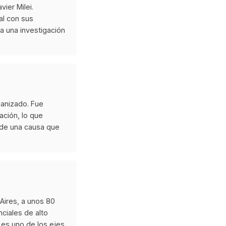
ier Milei.
al con sus
a una investigación
ganizado. Fue
ación, lo que
o de una causa que
 Aires, a unos 80
ciales de alto
a es uno de los ejes