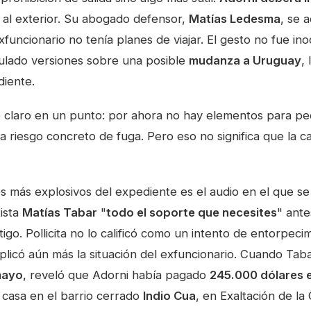
e al exterior. Su abogado defensor,
Matías Ledesma
, se 
funcionario no tenía planes de viajar. El gesto no fue ino
culado versiones sobre una posible
mudanza a Uruguay
,
diente.
 fue claro en un punto: por ahora no hay elementos para ped
a riesgo concreto de fuga. Pero eso no significa que la ca
os más explosivos del expediente es el audio en el que s
tista
Matías Tabar
"
todo el soporte que necesites
" ante
igo. Pollicita no lo calificó como un intento de entorpeci
licó aún más la situación del exfuncionario. Cuando Tab
mayo
, reveló que Adorni había pagado
245.000 dólares 
 casa en el barrio cerrado
Indio Cua
, en Exaltación de la