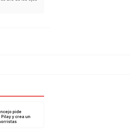
oncejo pide
 Pilay y crea un
horristas