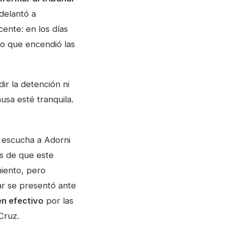
adelantó a
cente: en los días
 lo que encendió las
ir la detención ni
usa esté tranquila.
e escucha a Adorni
s de que este
miento, pero
ar se presentó ante
en efectivo
por las
 Cruz.