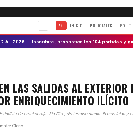
INICIO
POLICIALES
POLIT
AL 2026 — Inscribite, pronostica los 104 partidos y g
a
EN LAS SALIDAS AL EXTERIOR 
OR ENRIQUECIMIENTO ILÍCITO
eriodista de cronica roja. Sin filtro, sin termino medio. El mas leido y e
ente: Clarin