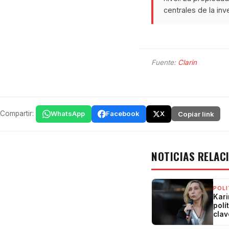
centrales de la inve
Fuente:
Clarin
Compartir:
WhatsApp
Facebook
X
Copiar link
NOTICIAS RELAC
POLI
Kari
polí
clav