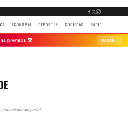
ICA
ECONOMIA
DEPORTES
SOCIEDAD
RADIO
INMUEBLE
ana premios 🏆
JUGAR →
DE
l mas odiado del portal.