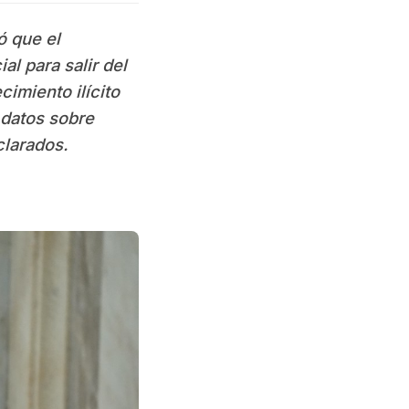
ió que el
l para salir del
imiento ilícito
 datos sobre
clarados.