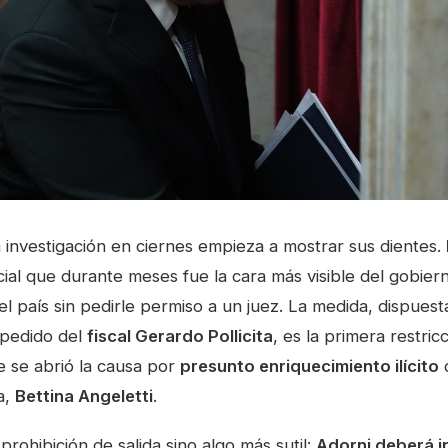
 investigación en ciernes empieza a mostrar sus dientes.
ial que durante meses fue la cara más visible del gobie
el país sin pedirle permiso a un juez. La medida, dispuest
pedido del
fiscal Gerardo Pollicita
, es la primera restric
 se abrió la causa por
presunto enriquecimiento ilícito
a,
Bettina Angeletti
.
prohibición de salida sino algo más sutil:
Adorni deberá in