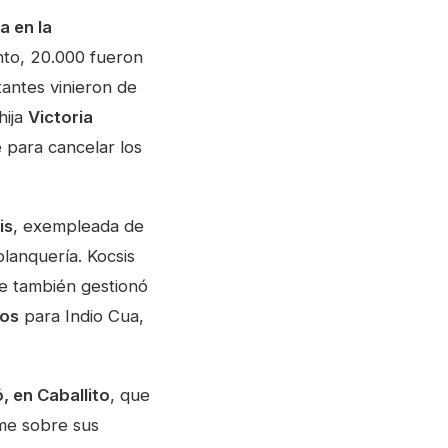
a en la
nto, 20.000 fueron
tantes vinieron de
hija
Victoria
e para cancelar los
is
, exempleada de
lanquería. Kocsis
e también gestionó
sos
para Indio Cua,
, en Caballito
, que
rme sobre sus