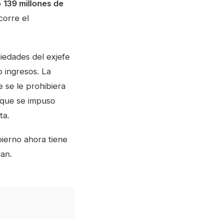
ó
139 millones de
corre el
iedades del exjefe
 ingresos. La
 se le prohibiera
ón que se impuso
ta.
bierno ahora tiene
ran.