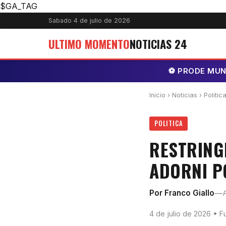
$GA_TAG
Sabado 4 de julio de 2026
ULTIMO MOMENTO
NOTICIAS 24
⚽ PRODE MUNDI
Inicio
›
Noticias
› Politic
POLITICA
RESTRING
ADORNI P
—
Por Franco Giallo
P
4 de julio de 2026 • Fu