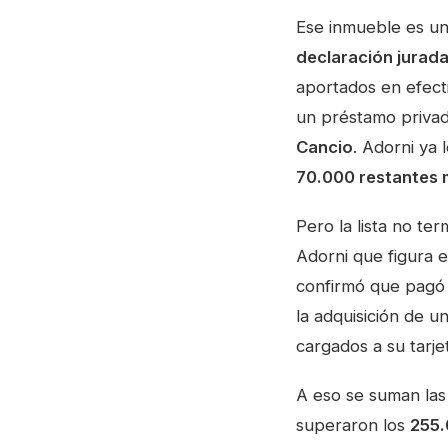
Ese inmueble es uno
declaración jurad
aportados en efect
un préstamo priva
Cancio
. Adorni ya 
70.000 restantes m
Pero la lista no te
Adorni que figura 
confirmó que pag
la adquisición de u
cargados a su tarje
A eso se suman las
superaron los
255.