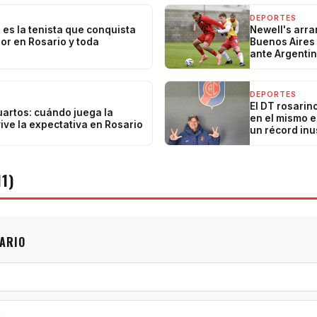
DEPORTES
 es la tenista que conquista
Newell's arra
or en Rosario y toda
Buenos Aires 
ante Argentin
DEPORTES
El DT rosarin
uartos: cuándo juega la
en el mismo e
ive la expectativa en Rosario
un récord inu
1)
ARIO