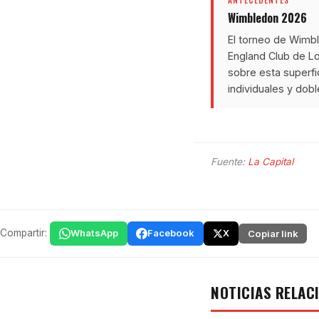
Wimbledon 2026
El torneo de Wimb
England Club de Lo
sobre esta superfi
individuales y dobl
Fuente:
La Capital
Compartir:
WhatsApp
Facebook
X
Copiar link
NOTICIAS RELAC