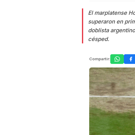
El marplatense H
superaron en prim
doblista argentin
césped.
Compartir: