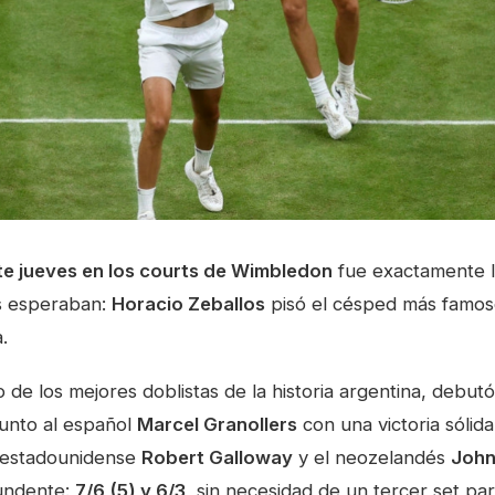
te jueves en los courts de Wimbledon
fue exactamente lo
is esperaban:
Horacio Zeballos
pisó el césped más famos
.
 de los mejores doblistas de la historia argentina, debut
unto al español
Marcel Granollers
con una victoria sólida
 estadounidense
Robert Galloway
y el neozelandés
John
tundente:
7/6 (5) y 6/3
, sin necesidad de un tercer set par