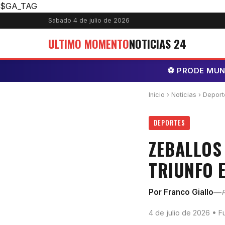
$GA_TAG
Sabado 4 de julio de 2026
ULTIMO MOMENTO
NOTICIAS 24
⚽ PRODE MUNDI
Inicio
›
Noticias
› Deport
DEPORTES
ZEBALLOS
TRIUNFO 
—
Por Franco Giallo
P
4 de julio de 2026 • F