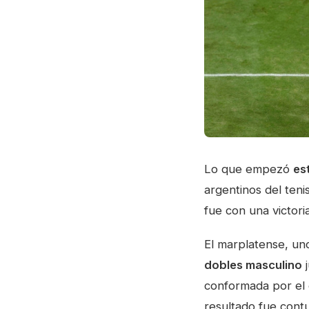
Lo que empezó
es
argentinos del ten
fue con una victoria
El marplatense, uno
dobles masculino
j
conformada por el
resultado fue con