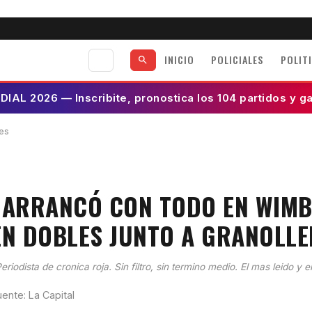
INICIO
POLICIALES
POLIT
AL 2026 — Inscribite, pronostica los 104 partidos y g
es
 ARRANCÓ CON TODO EN WIMB
EN DOBLES JUNTO A GRANOLLE
eriodista de cronica roja. Sin filtro, sin termino medio. El mas leido y e
uente: La Capital