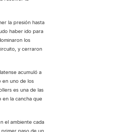
ner la presión hasta
udo haber ido para
 dominaron los
ircuito, y cerraron
platense acumuló a
e en uno de los
llers es una de las
o en la cancha que
en el ambiente cada
l primer paso de un