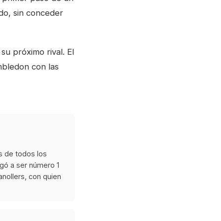
do, sin conceder
u próximo rival. El
bledon con las
s de todos los
egó a ser número 1
anollers, con quien