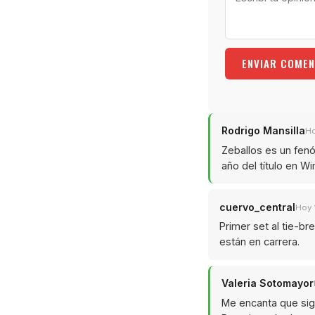
ENVIAR COMEN
Rodrigo Mansilla
Ho
Zeballos es un fen
año del título en W
cuervo_central
Hoy 
Primer set al tie-br
están en carrera.
Valeria Sotomayor
Me encanta que siga