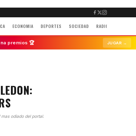
ICA
ECONOMIA
DEPORTES
SOCIEDAD
RADIO
INMUEBLE
ana premios 🏆
JUGAR →
LEDON:
RS
l mas odiado del portal.