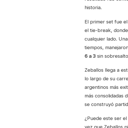
historia.
El primer set fue e
el tie-break, dond
cualquier lado. Una
tiempos, manejaron 
6 a 3
sin sobresalto
Zeballos llega a es
lo largo de su carr
argentinos más exit
más consolidadas d
se construyó partid
¿Puede este ser el 
vez que Zeballos p