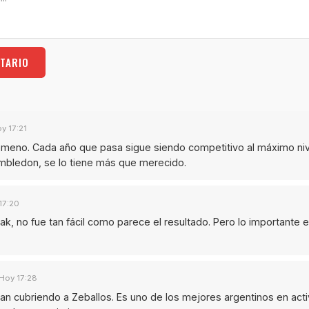
TARIO
y 17:21
ómeno. Cada año que pasa sigue siendo competitivo al máximo nive
imbledon, se lo tiene más que merecido.
17:20
eak, no fue tan fácil como parece el resultado. Pero lo importante
Hoy 17:28
n cubriendo a Zeballos. Es uno de los mejores argentinos en acti