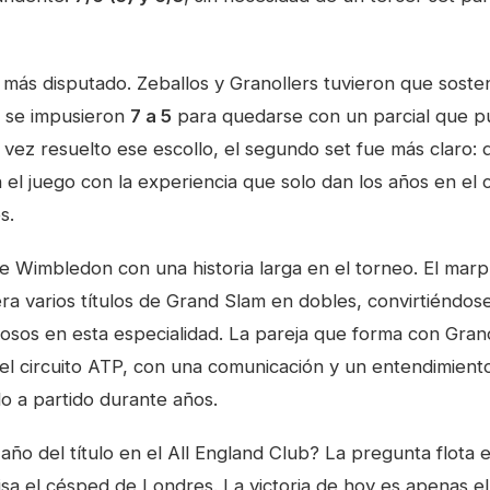
l más disputado. Zeballos y Granollers tuvieron que soste
e se impusieron
7 a 5
para quedarse con un parcial que p
 vez resuelto ese escollo, el segundo set fue más claro:
el juego con la experiencia que solo dan los años en el c
s.
te Wimbledon con una historia larga en el torneo. El mar
era varios títulos de Grand Slam en dobles, convirtiéndos
osos en esta especialidad. La pareja que forma con Grano
el circuito ATP, con una comunicación y un entendimient
o a partido durante años.
año del título en el All England Club? La pregunta flota 
isa el césped de Londres. La victoria de hoy es apenas e