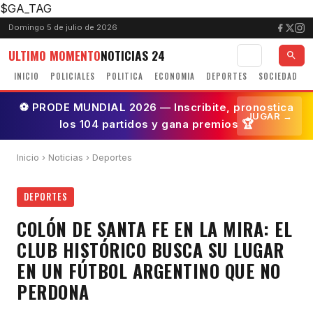
$GA_TAG
Domingo 5 de julio de 2026
ULTIMO MOMENTO
NOTICIAS 24
INICIO
POLICIALES
POLITICA
ECONOMIA
DEPORTES
SOCIEDAD
⚽ PRODE MUNDIAL 2026 — Inscribite, pronostica
JUGAR →
los 104 partidos y gana premios 🏆
Inicio
›
Noticias
› Deportes
DEPORTES
COLÓN DE SANTA FE EN LA MIRA: EL
CLUB HISTÓRICO BUSCA SU LUGAR
EN UN FÚTBOL ARGENTINO QUE NO
PERDONA