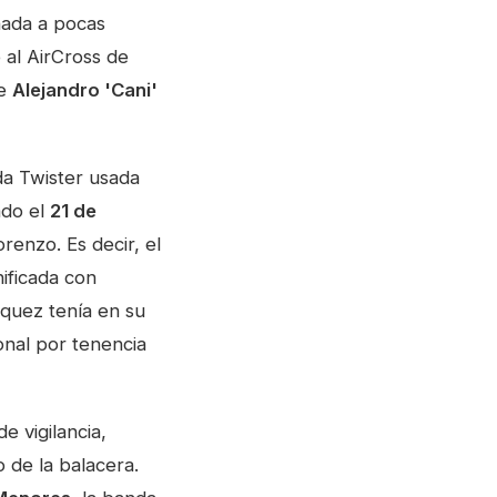
nada a pocas
 al AirCross de
de
Alejandro 'Cani'
da Twister usada
ado el
21 de
renzo. Es decir, el
ificada con
quez tenía en su
onal por tenencia
e vigilancia,
 de la balacera.