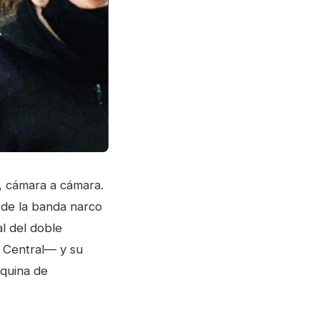
, cámara a cámara.
 de la banda narco
l del doble
o Central— y su
squina de