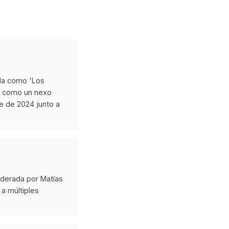
ida como 'Los
es como un nexo
e de 2024 junto a
iderada por Matías
 a múltiples