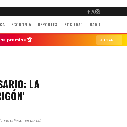
ICA
ECONOMIA
DEPORTES
SOCIEDAD
RADIO
INMUEBLE
ana premios 🏆
JUGAR →
SARIO: LA
RIGÓN'
l mas odiado del portal.