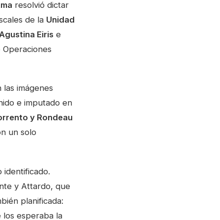
tma
resolvió dictar
iscales de la
Unidad
Agustina Eiris
e
e Operaciones
ún las imágenes
ido e imputado en
orrento y Rondeau
n un solo
identificado.
nte y Attardo, que
bién planificada:
 los esperaba la