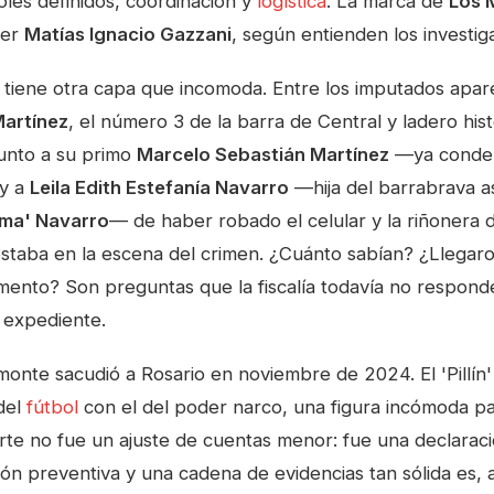
oles definidos, coordinación y
logística
. La marca de
Los 
der
Matías Ignacio Gazzani
, según entienden los investig
 tiene otra capa que incomoda. Entre los imputados apa
Martínez
, el número 3 de la barra de Central y ladero his
 junto a su primo
Marcelo Sebastián Martínez
—ya conden
 y a
Leila Edith Estefanía Navarro
—hija del barrabrava 
oma' Navarro
— de haber robado el celular y la riñonera 
estaba en la escena del crimen. ¿Cuánto sabían? ¿Llegaro
nto? Son preguntas que la fiscalía todavía no responde
 expediente.
onte sacudió a Rosario en noviembre de 2024. El 'Pillín'
del
fútbol
con el del poder narco, una figura incómoda pa
rte no fue un ajuste de cuentas menor: fue una declarac
ón preventiva y una cadena de evidencias tan sólida es, 