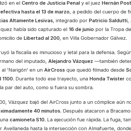
lizó en el
Centro de Justicia Penal
y el juez
Hernán Pos
 efectiva hasta el 13 de marzo
, a pedido del cuerpo de f
cias Altamente Lesivas
, integrado por
Patricio Saldutti
,
zquez había sido capturado el
16 de junio
por la Tropa d
omicilio de
Libertad al 200
, en Villa Gobernador Gálvez.
ruyó la fiscalía es minucioso y letal para la defensa. Seg
ermano del imputado,
Alejandro Vázquez
—también deten
 al 'Narigón' en un
AirCross
que quedó filmado desde
S
l 1100
. Durante todo ese trayecto, una
Honda Twister
co
la par del auto, como si fuera su sombra.
00, Vázquez bajó del AirCross junto a un cómplice aún no 
oximadamente 40 minutos
. Después atacaron a Bracamo
 una
camioneta S10
. La ejecución fue rápida. La fuga, tam
r Avellaneda hasta la intersección con Almafuerte, donde