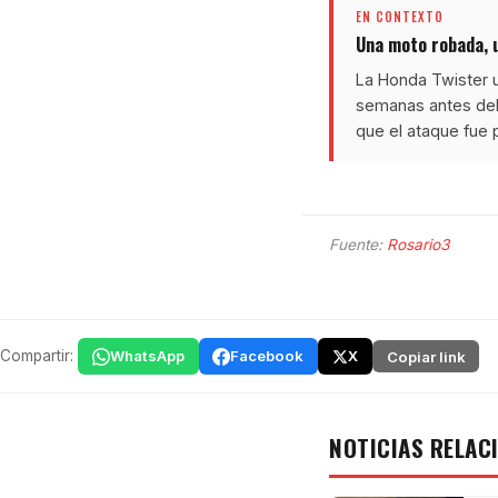
EN CONTEXTO
Una moto robada, u
La Honda Twister u
semanas antes del 
que el ataque fue 
Fuente:
Rosario3
Compartir:
WhatsApp
Facebook
X
Copiar link
NOTICIAS RELAC