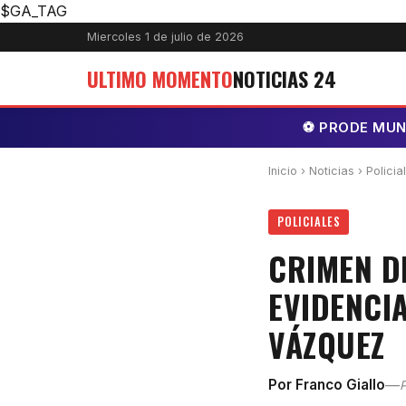
$GA_TAG
Miercoles 1 de julio de 2026
ULTIMO MOMENTO
NOTICIAS 24
⚽ PRODE MUNDI
Inicio
›
Noticias
› Policia
POLICIALES
CRIMEN DE
EVIDENCIA
VÁZQUEZ
—
Por Franco Giallo
P