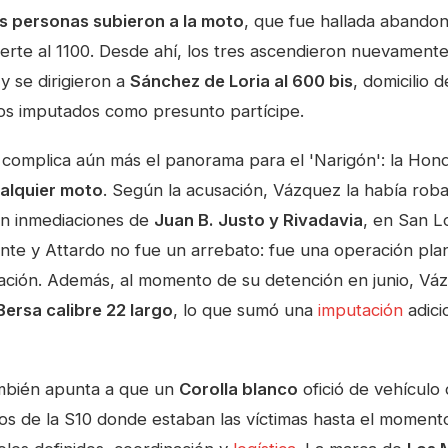
s personas subieron a la moto
, que fue hallada abando
erte al 1100. Desde ahí, los tres ascendieron nuevamente
y se dirigieron a
Sánchez de Loria al 600 bis
, domicilio 
los imputados como presunto partícipe.
 complica aún más el panorama para el 'Narigón': la Hon
ualquier moto
. Según la acusación, Vázquez la había rob
n inmediaciones de
Juan B. Justo y Rivadavia
, en San Lo
te y Attardo no fue un arrebato: fue una operación plan
ación. Además, al momento de su detención en junio, Váz
Bersa calibre 22 largo
, lo que sumó una
imputación
adici
ambién apunta a que un
Corolla blanco
ofició de vehículo d
os de la S10 donde estaban las víctimas hasta el momento