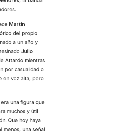
Menores
, la banda
adores.
rece
Martín
tórico del propio
ado a un año y
asesinado
Julio
de Attardo mientras
n por casualidad o
 en voz alta, pero
 era una figura que
ra muchos y útil
ión. Que hoy haya
al menos, una señal