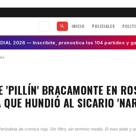
INICIO
POLICIALES
POLIT
AL 2026 — Inscribite, pronostica los 104 partidos y g
les
 'PILLÍN' BRACAMONTE EN RO
 QUE HUNDIÓ AL SICARIO 'NA
eriodista de cronica roja. Sin filtro, sin termino medio. El mas leido y e