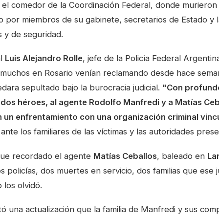
el comedor de la Coordinación Federal, donde muriero
por miembros de su gabinete, secretarios de Estado y 
s y de seguridad.
al
Luis Alejandro Rolle
, jefe de la Policía Federal Argenti
 muchos en Rosario venían reclamando desde hace seman
ara sepultado bajo la burocracia judicial.
"Con profund
dos héroes, al agente Rodolfo Manfredi y a Matías Ceb
 un enfrentamiento con una organización criminal vinc
o ante los familiares de las víctimas y las autoridades pres
fue recordado el agente
Matías Ceballos
, baleado en
La
s policías, dos muertes en servicio, dos familias que ese
 los olvidó.
tó una actualización que la familia de Manfredi y sus co