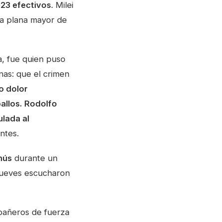
n
23 efectivos
. Milei
la plana mayor de
na, fue quien puso
as: que el crimen
o dolor
allos. Rodolfo
ulada al
entes.
nús
durante un
 jueves escucharon
mpañeros de fuerza