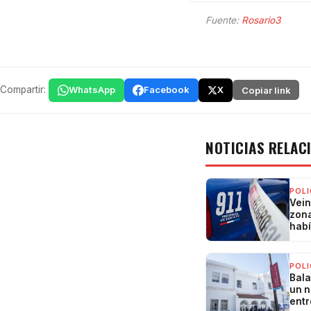
Fuente:
Rosario3
Compartir:
WhatsApp
Facebook
X
Copiar link
NOTICIAS RELAC
POLI
Vein
zona
habí
POLI
Bala
un n
entr