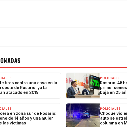
IONADAS
CIALES
POLICIALES
te tiros contra una casa en la
Rosario: 45 h
 oeste de Rosario: ya la
primer semest
an atacado en 2019
baja en 25 a
CIALES
POLICIALES
cera en zona sur de Rosario:
Choque violen
ene de 14 años y una mujer
auto se estre
e las víctimas
columna en M