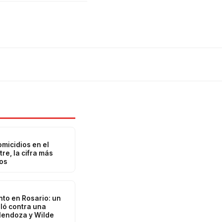
omicidios en el
re, la cifra más
ños
to en Rosario: un
lló contra una
endoza y Wilde