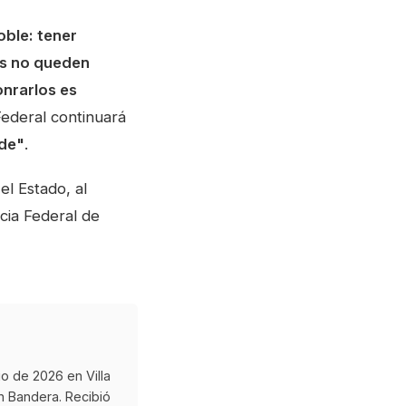
ble: tener
as no queden
onrarlos es
Federal continuará
nde"
.
l Estado, al
icia Federal de
io de 2026 en Villa
an Bandera. Recibió