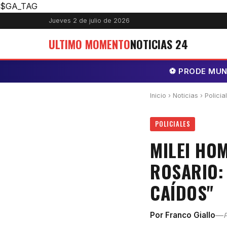
$GA_TAG
Jueves 2 de julio de 2026
ULTIMO MOMENTO
NOTICIAS 24
⚽ PRODE MUNDI
Inicio
›
Noticias
› Policia
POLICIALES
MILEI HO
ROSARIO: 
CAÍDOS"
—
Por Franco Giallo
P