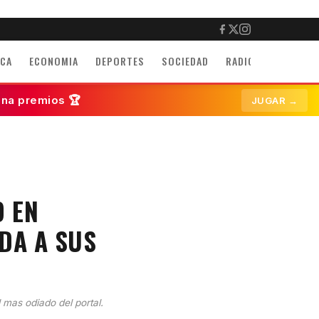
ICA
ECONOMIA
DEPORTES
SOCIEDAD
RADIO
INMUEBLE
ana premios 🏆
JUGAR →
O EN
IDA A SUS
l mas odiado del portal.