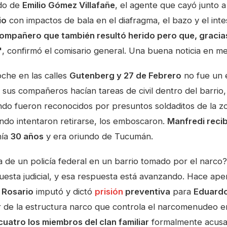
ado de
Emilio Gómez Villafañe
, el agente que cayó junto a
io
con impactos de bala en el diafragma, el bazo y el inte
ompañero que también resultó herido pero que, gracias
"
, confirmó el comisario general. Una buena noticia en me
che en las calles
Gutenberg y 27 de Febrero
no fue un 
y sus compañeros hacían tareas de civil dentro del barrio
ndo fueron reconocidos por presuntos soldaditos de la z
ndo intentaron retirarse, los emboscaron.
Manfredi recib
nía
30 años
y era oriundo de Tucumán.
a de un policía federal en un barrio tomado por el narco
puesta judicial, y esa respuesta está avanzando. Hace apen
e Rosario
imputó y dictó
prisión
preventiva
para
Eduard
er de la estructura narco que controla el narcomenudeo e
cuatro los miembros del clan familiar
formalmente acusad