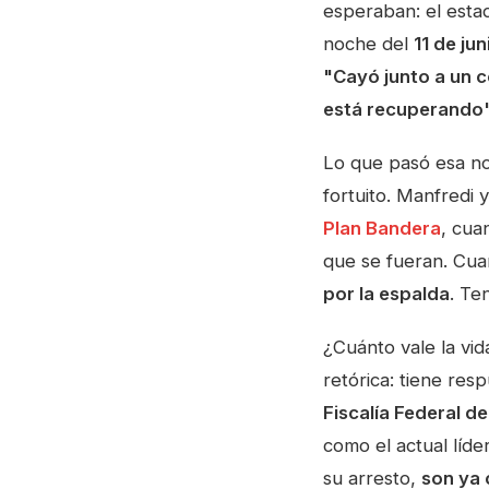
esperaban: el est
noche del
11 de jun
"Cayó junto a un c
está recuperando
Lo que pasó esa no
fortuito. Manfredi 
Plan Bandera
, cua
que se fueran. Cua
por la espalda
. Te
¿Cuánto vale la vid
retórica: tiene res
Fiscalía Federal d
como el actual líd
su arresto,
son ya 