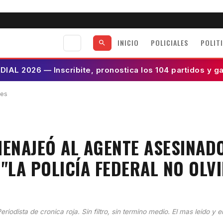
INICIO
POLICIALES
POLIT
AL 2026 — Inscribite, pronostica los 104 partidos y g
les
MENAJEÓ AL AGENTE ASESINAD
"LA POLICÍA FEDERAL NO OLV
eriodista de cronica roja. Sin filtro, sin termino medio. El mas leido y e