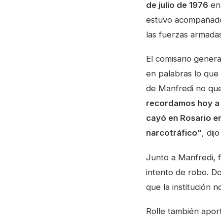
de julio de 1976
en 
estuvo acompañado 
las fuerzas armada
El comisario gener
en palabras lo que
de Manfredi no qued
recordamos hoy a 
cayó en Rosario en
narcotráfico"
, dij
Junto a Manfredi, 
intento de robo. Do
que la institución no
Rolle también apor