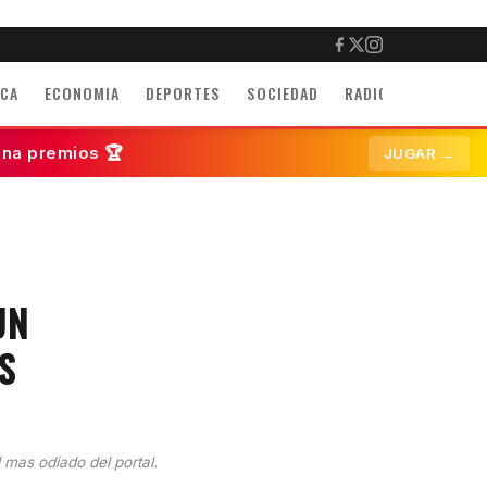
ICA
ECONOMIA
DEPORTES
SOCIEDAD
RADIO
INMUEBLE
ana premios 🏆
JUGAR →
UN
S
l mas odiado del portal.