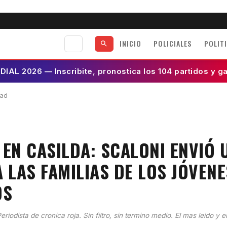
INICIO
POLICIALES
POLIT
AL 2026 — Inscribite, pronostica los 104 partidos y g
dad
 EN CASILDA: SCALONI ENVIÓ 
 LAS FAMILIAS DE LOS JÓVENE
OS
eriodista de cronica roja. Sin filtro, sin termino medio. El mas leido y e