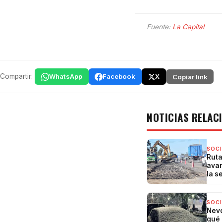
Fuente:
La Capital
Compartir:
WhatsApp
Facebook
X
Copiar link
NOTICIAS RELAC
SOC
Ruta
avan
la s
SOC
Nevó
qué 