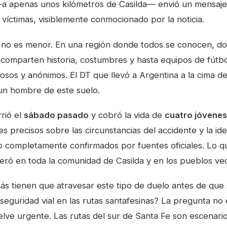
 apenas unos kilómetros de Casilda— envió un mensaje
as víctimas, visiblemente conmocionado por la noticia.
i no es menor. En una región donde todos se conocen, d
 comparten historia, costumbres y hasta equipos de fútbol
osos y anónimos. El DT que llevó a Argentina a la cima d
 un hombre de este suelo.
rrió el
sábado pasado
y cobró la vida de
cuatro jóvenes
s precisos sobre las circunstancias del accidente y la ide
o completamente confirmados por fuentes oficiales. Lo qu
eró en toda la comunidad de Casilda y en los pueblos vec
más tienen que atravesar este tipo de duelo antes de qu
seguridad vial en las rutas santafesinas? La pregunta no
elve urgente. Las rutas del sur de Santa Fe son escenari