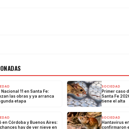
IONADAS
IEDAD
SOCIEDAD
 Nacional 11 en Santa Fe:
Primer caso d
zan las obras y ya arranca
Santa Fe 2026
egunda etapa
tiene el alta
IEDAD
SOCIEDAD
 en Córdoba y Buenos Aires:
Hantavirus en
chances hay de ver nieve en
confirmaron e