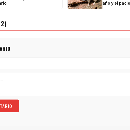
rio
año y el pacie
12)
ARIO
TARIO