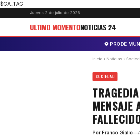
$GA_TAG
Jueves 2 de julio de 2026
ULTIMO MOMENTO
NOTICIAS 24
⚽ PRODE MUNDI
Inicio
›
Noticias
› Socie
SOCIEDAD
TRAGEDIA
MENSAJE A
FALLECID
—
Por Franco Giallo
P