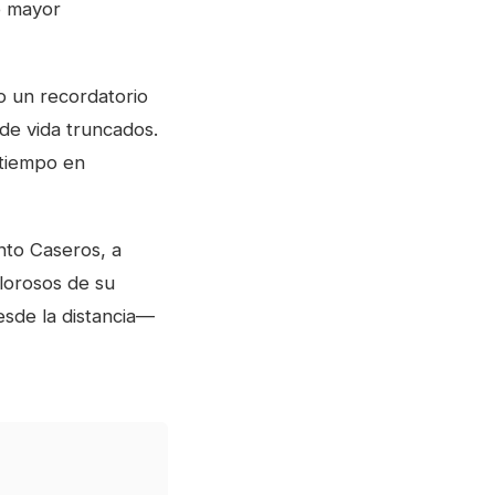
de mayor
o un recordatorio
de vida truncados.
 tiempo en
to Caseros, a
lorosos de su
esde la distancia—