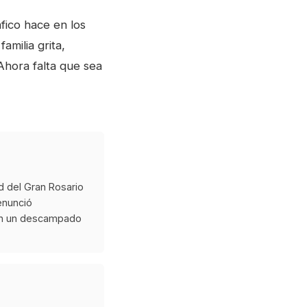
fico hace en los
amilia grita,
Ahora falta que sea
d del Gran Rosario
enunció
 en un descampado