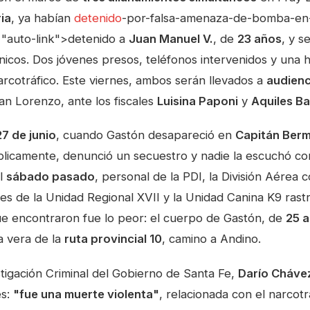
ia
, ya habían
detenido
-por-falsa-amenaza-de-bomba-en-
s="auto-link">detenido a
Juan Manuel V.
, de
23 años
, y 
ónicos. Dos jóvenes presos, teléfonos intervenidos y una 
arcotráfico. Este viernes, ambos serán llevados a
audienc
an Lorenzo, ante los fiscales
Luisina Paponi
y
Aquiles Ba
27 de junio
, cuando Gastón desapareció en
Capitán Ber
úblicamente, denunció un secuestro y nadie la escuchó c
el
sábado pasado
, personal de la PDI, la División Aérea 
 de la Unidad Regional XVII y la Unidad Canina K9 rastri
ue encontraron fue lo peor: el cuerpo de Gastón, de
25 
a vera de la
ruta provincial 10
, camino a Andino.
stigación Criminal del Gobierno de Santa Fe,
Darío Cháve
es:
"fue una muerte violenta"
, relacionada con el narcotrá