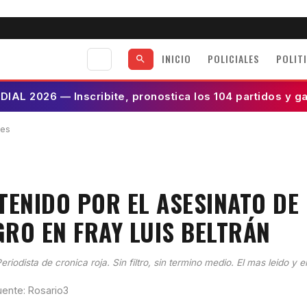
INICIO
POLICIALES
POLIT
AL 2026 — Inscribite, pronostica los 104 partidos y g
les
TENIDO POR EL ASESINATO DE
RO EN FRAY LUIS BELTRÁN
eriodista de cronica roja. Sin filtro, sin termino medio. El mas leido y e
uente: Rosario3