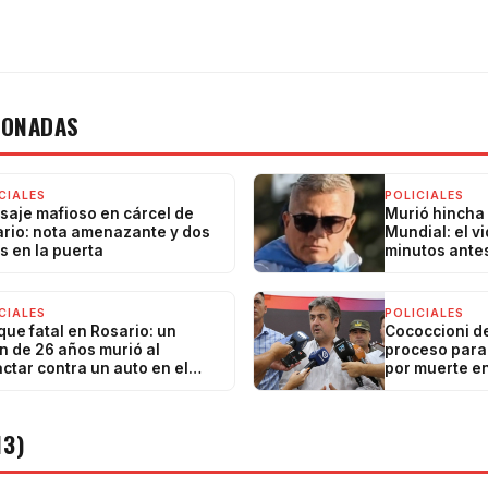
IONADAS
CIALES
POLICIALES
aje mafioso en cárcel de
Murió hincha 
rio: nota amenazante y dos
Mundial: el v
s en la puerta
minutos antes
CIALES
POLICIALES
ue fatal en Rosario: un
Cococcioni d
n de 26 años murió al
proceso para
ctar contra un auto en el
por muerte e
te
13)