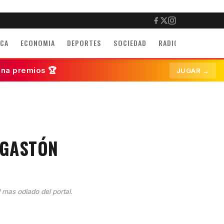
ICA
ECONOMIA
DEPORTES
SOCIEDAD
RADIO
INMUEBLE
ana premios 🏆
JUGAR →
 GASTÓN
l mas odiado del portal.