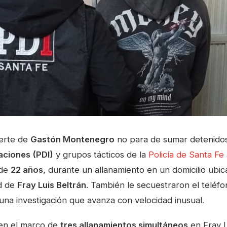
uerte de
Gastón Montenegro
no para de sumar detenidos.
gaciones (PDI)
y grupos tácticos de la
Policía de Santa Fe
 de
22 años
, durante un allanamiento en un domicilio ubi
ad de
Fray Luis Beltrán
. También le secuestraron el teléfo
una investigación que avanza con velocidad inusual.
 en el marco de
tres allanamientos simultáneos
en Fray L