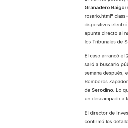
Granadero Baigorr
rosario.html" clas
dispositivos electr
apunta directo al n
los Tribunales de S
El caso arrancó el
salió a buscarlo p
semana después, 
Bomberos Zapadores
de
Serodino
. Lo q
un descampado a l
El director de Inve
confirmó los detall