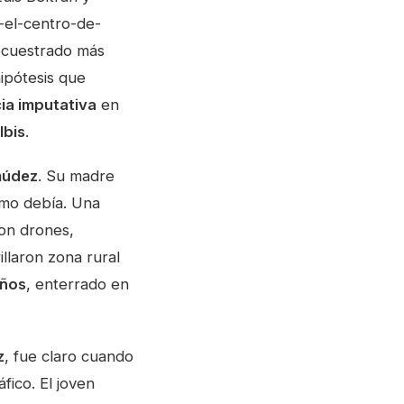
el-centro-de-
secuestrado más
hipótesis que
ia imputativa
en
lbis
.
múdez
. Su madre
omo debía. Una
con drones,
llaron zona rural
años
, enterrado en
z
, fue claro cuando
fico. El joven