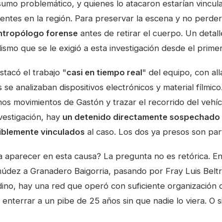
umo problemático, y quienes lo atacaron estarían vincul
ientes en la región. Para preservar la escena y no perder
ntropólogo forense
antes de retirar el cuerpo. Un detal
lismo que se le exigió a esta investigación desde el prim
tacó el trabajo "
casi en tiempo real
" del equipo, con al
se analizaban dispositivos electrónicos y material fílmico.
imos movimientos de Gastón y trazar el recorrido del vehí
vestigación, hay
un detenido directamente sospechado
iblemente vinculados
al caso. Los dos ya presos son par
 aparecer en esta causa? La pregunta no es retórica. E
údez a Granadero Baigorria, pasando por Fray Luis Belt
no, hay una red que operó con suficiente organización
 enterrar a un pibe de 25 años sin que nadie lo viera. O 