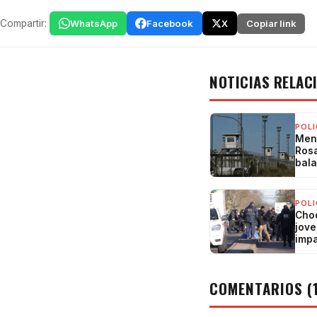
Compartir:
WhatsApp
Facebook
X
Copiar link
NOTICIAS RELAC
POLI
Mens
Rosa
bala
POLI
Choq
jove
impa
oes
COMENTARIOS (