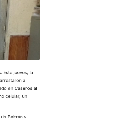
 Este jueves, la
arrestaron a
cado en
Caseros al
no celular, un
uis Beltrán y