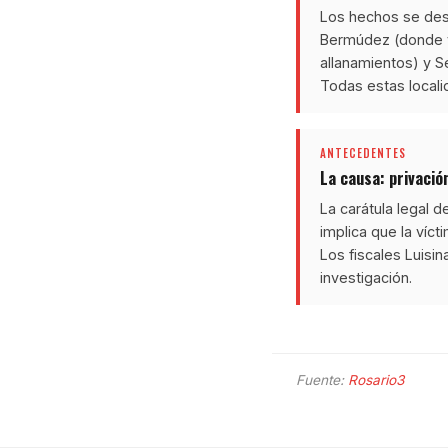
Los hechos se desa
Bermúdez (donde vi
allanamientos) y Se
Todas estas locali
ANTECEDENTES
La causa: privació
La carátula legal d
implica que la víc
Los fiscales Luisin
investigación.
Fuente:
Rosario3