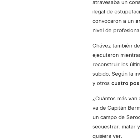
atravesaba un cons
ilegal de estupefac
convocaron a un
a
nivel de profesiona
Chávez también des
ejecutaron mientras 
reconstruir los últ
subido. Según la in
y otros
cuatro pos
¿Cuántos más van a
va de Capitán Berm
un campo de Serodi
secuestrar, matar y
quisiera ver.