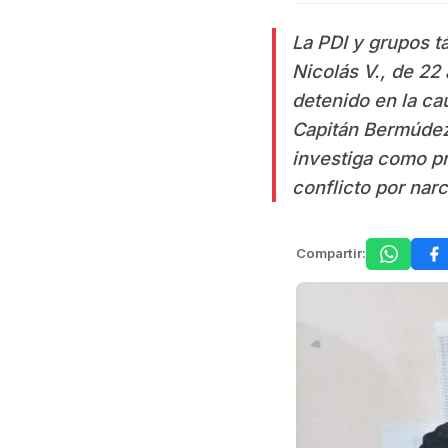
La PDI y grupos tá
Nicolás V., de 22
detenido en la ca
Capitán Bermúdez
investiga como pr
conflicto por narc
Compartir: