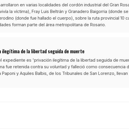
rrollaron en varias localidades del cordón industrial del Gran Rosa
vía la víctima), Fray Luis Beltrán y Granadero Baigorria (donde se
rodino (donde fue hallado el cuerpo), sobre la ruta provincial 10 
dades forman parte del área metropolitana de Rosario.
n ilegítima de la libertad seguida de muerte
el expediente es 'privación ilegítima de la libertad seguida de muer
tima fue retenida contra su voluntad y falleció como consecuencia d
a Paponi y Aquiles Balbis, de los Tribunales de San Lorenzo, llevan