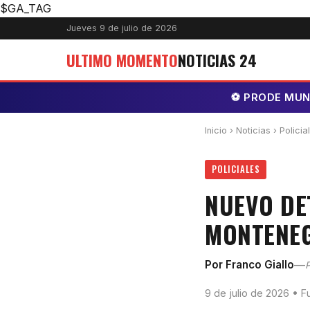
$GA_TAG
Jueves 9 de julio de 2026
ULTIMO MOMENTO
NOTICIAS 24
⚽ PRODE MUNDI
Inicio
›
Noticias
› Policia
POLICIALES
NUEVO DE
MONTENEG
—
Por Franco Giallo
P
9 de julio de 2026 • F