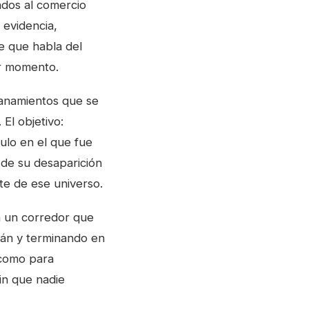
ados al comercio
 evidencia,
le que habla del
er momento.
lanamientos que se
 El objetivo:
culo en el que fue
de su desaparición
te de ese universo.
n un corredor que
rán y terminando en
 como para
sin que nadie